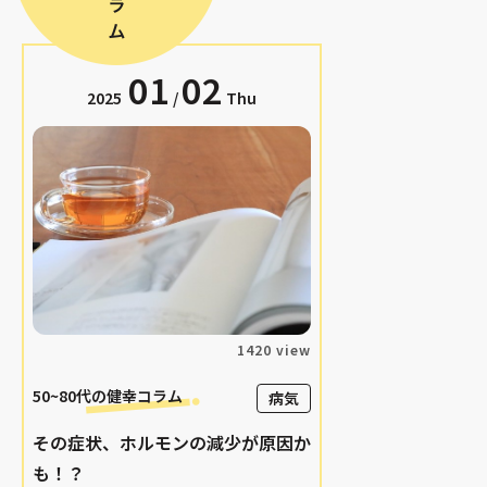
01
02
2025
/
Thu
1420 view
50~80代の
健幸コラム
病気
その症状、ホルモンの減少が原因か
も！？