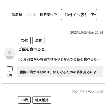
新着順
注目順
回答受付中
2023/10/2/Mon 20:24
70代
病気
ご飯を食べると。
1ヶ月前位から毎回ではありませんがご飯を食べるとタンと一緒に嘔吐してしまいます。 病院で胃の検査や血液検査をしても原因が分からずストレスから来ていると医師には言われました。 自分ではストレスだとは思えず病院を変えようかと思っています。
食後に痰が絡むのは、体を守るための防御反応による場合もございます。 加齢などにより飲み込む力が衰えると本来食道を通って胃に進むべき食べ物が気道に入ってしまうことがあり、肺に入ると誤嚥性肺炎を起こす可能性があります。 それに対して、咳や痰を出して食べ物が気道の奥に入るのを防いでいます。 それに対し、ストレスを受けると交感神経が活発に興奮して、副交感神経は抑制されます。 その結果、胃の消化がうまくいかなかったり、胃の動きが悪くなって吐き気やもたれなどの消化器症状が出ることがあります。 嘔吐の症状が長く続くようであれば別の病院での受診を視野に入れてもいいかもしれませんね！
1件
2023/9/16/Sat 14:08
70代
健康維持