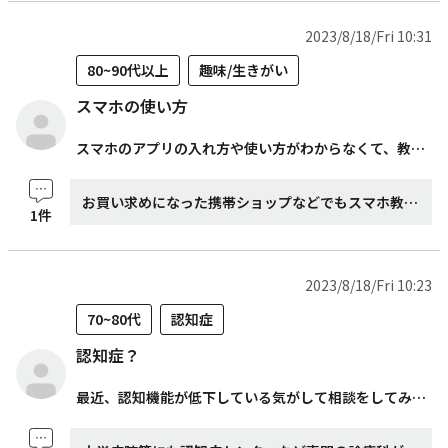
2023/8/18/Fri 10:31
80~90代以上
趣味/生きがい
スマホの使い方
スマホのアプリの入れ方や使い方がわからなくて、教えてほしいときはどこに相談すればいいですか?
お買い求めになった携帯ショップなどでもスマホ教室があり、参加をすることができますし、楽天の会員の方には楽天のスマホ教室もあります。 その他、地域の包括支援センターで教室を開いていたり、窓口での対応も行なってくれます。 RedBear社が展開するスマホ教室の「スマタブスクール」を行なっておりますので、ご興味ある方はぜひご相談、お問い合わせお待ちしております。 株式会社RedBear オンラインサポートサービス https://redbear.co.jp/service/online-support/
1件
2023/8/18/Fri 10:23
70~80代
認知症
認知症？
最近、認知機能が低下している気がして相談をしてみたいです。 どこに相談したらよいでしょうか?