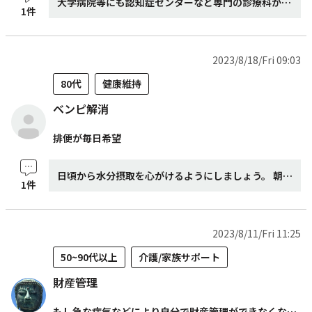
大学病院等にも認知症センターなど専門の診療科がありますが、いきなり大きな病院に行くのは...と抵抗がある方もいると思います。 まずは近くのかかりつけ医に相談するのも一つの手です。かかりつけ医がいなければ地域包括支援センターに相談してみてはどうでしょうか。地域包括支援センターは全ての市町村に設置されています。 認知症に詳しい認知症疾患医療センターや認知症初期支援チームなどの関係機関とも連携しながら、適切な保健福祉サービス又は制度の利用につながるよう様々な支援を行っています。 その他、電話相談を活用する手段もあります。 認知症に関する電話相談(公益社団法人 認知症の人と家族の会) 電話番号 0120-294-456(フリーダイヤル) ※携帯電話・PHSの場合は050-5358-6578(通話有料) 受付時間:午前10時~午後3時(月~金 ※祝日除く) ※このほか、全国47か所の支部でも電話相談を受け付けています。 受診の前に、こうした機関に連絡をして相談してみてください。
1件
2023/8/18/Fri 09:03
80代
健康維持
ベンピ解消
排便が毎日希望
日頃から水分摂取を心がけるようにしましょう。 朝起きてすぐにコップ1杯(200mLほど)の常温の水を飲むと便秘解消に効果的です。 腸が刺激されて動きがよくなり、便意が起こりやすくなります。 水分は一度に大量に飲むと、尿として排泄されるため、こまめに取るのがおすすめです。 飲み水からは1.2L摂るようにしましょう。 なお、便秘予防で水分を取るときは、なるべく緑茶やコーヒーは避けてください。 緑茶とコーヒーには、利尿作用のあるカフェインが含まれているためです。 また、市販の薬ですと、おなかを下して排便するのが癖になる可能性がございます。 あまりにもひどい場合は内科受診してお薬を処方されることが望ましいです。
1件
2023/8/11/Fri 11:25
50~90代以上
介護/家族サポート
財産管理
もし急な病気などにより自分で財産管理ができなくなった場合、親 族がいないときは後見人をどのように選べばいいのでしょうか?