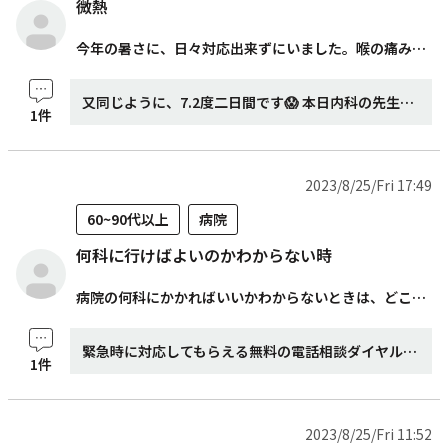
微熱
今年の暑さに、日々対応出来ずにいました。喉の痛みでいつもの扁桃腺のようでした。7.2度が2日ほど続き病院に行ったら熱もなく、一週間ほど大人しく自宅で過ごしました。 一週間で身体がよれよれです、いかにﾚｺｰﾄﾞﾌﾞｯｸが大切か分かりました。 スタッフの皆さま、これからも宜しくお願い致します。
又同じように、7.2度二日間です😱 本日内科の先生に視ていただき、インフルエンザとコロナの検査をして、どちらも違っていました。 今は、インフルエンザが流行っているそうで、毎年予防接種を受けているので、早めに受けようと思いました。報告です🙇
1件
2023/8/25/Fri 17:49
60~90代以上
病院
何科に行けばよいのかわからない時
病院の何科にかかればいいかわからないときは、どこに相談したらいいですか?
緊急時に対応してもらえる無料の電話相談ダイヤル(#7119 救急相談センター)というものがあります。 短縮番号#7119とプッシュすることで「救急電話相談窓口」か「医療機関案内」に繋がり、医師・看護師等のアドバイスを受けることができます。 「何科の病院に行けばいいかわかならない」時にも、こちらに掛けていただくと、受診すべき適切な診療科を教えてくれます。 ※その際に→何をした時、どの部位にどんな症状が(症状の強さや症状の増減等も)いつからどれくらい(何分くらい)続いているか。またその他に症状はあるか、既往歴なども伝えていただけるといいでしょう。
1件
2023/8/25/Fri 11:52