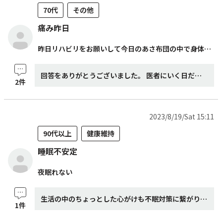
70代
その他
痛み昨日
昨日リハビリをお願いして今日のあさ布団の中で身体中が痛いのは揉み返しみたいなものですか？
回答をありがとうございました。 医者にいく日だったので身体を動かして担当医に相談しているうちに身体がらくになり薬を処方してもらいついでに電気をかけて貰ったら帰りには楽になりました。その日は風呂に入りのんびりと過ごしました。今日の朝は少し寝坊して痛みは多少ありましたが頑張ります。 ありがとうございました。
2件
2023/8/19/Sat 15:11
90代以上
健康維持
睡眠不安定
夜眠れない
生活の中のちょっとした心がけも不眠対策に繋がります♪ 日ごろから安眠につながる生活を心がけることも大切です。普段の何気ない行動のなかに睡眠のサイクルを妨げる原因が隠れていることもあるので、一度自身の生活習慣を見直してみると良いかもしれません。 5つのポイントを紹介致します。 ポイント１：朝、起きたら太陽を浴びる (太陽光を浴びると体内時計がリセットされ、夜、自然に眠くなるように睡眠リズムが整ってきます) ポイント２：夕方以降は激しい運動を控える (寝る時間帯になっても興奮状態が続いてしまい、目が冴えてしまいます) ポイント３：寝る前にカフェインを摂らない (カフェインには覚醒作用があり、寝つきが悪くなるだけでなく睡眠の質低下にもつながります) ポイント４：テレビ、スマホは寝る1時間前まで (脳を刺激するため、寝る直前まで見ていると眠くなりづらくなります) ポイント５：禁煙する (タバコに含まれるニコチンには、カフェインと同様の覚醒作用があります) もうひとつ、昼寝をする場合は「どんなに長くても1時間以内」にしましょう。日中の午後に“うとうと20～30分”という程度ならば一時的に脳を休ませる効果もあって良いのですが、1時間を超えると夜間の深睡眠に悪影響を与えてしまいます。 理想的な睡眠時間は「7時間前後」が理想的だと思います。長く寝るほど良いわけではなくて、睡眠のサイクルを守ることが大事です。 眠りたいのに眠れない。そのつらさを避けたくて「今夜、眠る」ために薬を服用される方もいらっしゃるでしょう。ですが、不眠と縁を切るには、眠れない原因を取り除き、自然に眠りにつけるコンディションをつくることが不可欠。年齢を重ねながらも日々おだやかに眠り、いきいきと活動するために、上手に取り入れてみてはいかがでしょう。
1件