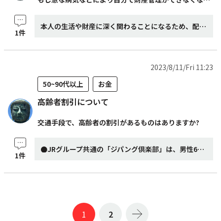
本人の生活や財産に深く関わることになるため、配偶者、子、兄弟等の親族や身近な方の中から選ばれることが多いようですが、親族がいない場合は、友人などでお金に関して信頼できる、面倒見が良い、なるべく近くで生活をしている、本人より若い方などが望ましいでしょう。 厳格に契約を履行してほしい場合は弁護士や司法書士をなど専門家を選びましょう。 司法書士の場合は、公益社団法人リーガルサポートに加入している司法書士を選ぶと、倫理研修や実務研修を受けているので、能力を保持していることの担保になります。 注意をしなければならないのは、後見人自身にも将来何があるか分からないことです。その点においては、専門家へ依頼する場合は、個人事務所ではなく、法人(司法書士法人や弁護士法人)へ依頼することも選択肢の一つです。法人の場合は、万が一依頼した専門家が急死や廃業した場合でも、法人組織として存続するため、任意後見契約は有効となるからです。 それらをふまえて、後見人候補を検討してみてください。
1件
2023/8/11/Fri 11:23
50~90代以上
お金
高齢者割引について
交通手段で、高齢者の割引があるものはありますか?
●JRグループ共通の「ジパング倶楽部」は、男性65歳以上、女性60歳以上を 対象とする、JRグループ共通のシニア向け割引制度です。 日本全国のJRきっぷが年間20回まで最大30%割引という特典が、最大の魅力 です。 ※JR全線を片道・往復・連続で201キロ以上利用するとき、運賃・料金が年 間20回まで2割引・3割引となります。(初回の1~3回目のみ2割引) 入会条件は男性満65歳以上、女性満60歳以上で、年会費は個人会員3840円、 夫婦会員6410円です。 (JRグループ各社ごとに、独自の特典をつけて差別化を図っていますから、 よく乗車するエリアで入会したほうが特典が使いやすいでしょう。) ●一般社団法人東京バス協会では、東京都の高齢者の社会参加を助長し、高 齢者の福祉の向上を図るため、70歳以上の都内に住民登録をされている方 に、『東京都シルバーパス』を発行しています。 この東京都シルバーパスをお持ちになると、東京都内の大部分の乗合バスに 乗車できます。また、都営地下鉄と都電のほか日暮里・舎人ライナーにも乗 車できます。 ※次の方は、費用1,000円でパスを発行します。 1本人の令和4年度住民税が「非課税」の方 2本人の令和3年1月から令和3年12月の税法上の合計所得金額が135万円以 下の方 ・本人の令和4年度住民税が課税(上記2を除く)の方は、費用20,510円です。 令和5年4月1日~9月30日まで新規で購入の場合は、10,255円です。 ※パスの有効期限は、発行日から9月30日までです。 ●タクシーの高齢者割引は全国であります。 東京では、東京エムケータクシーが「敬老割引」として70歳以上の客に限 り1割引にしています。 ◎割引サービスを上手く活用して、楽しくお得にお出掛けされてください。
1件
1
2