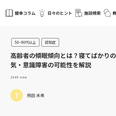
健幸コラム
日々のヒント
施設検索
50~90代以上
認知症
高齢者の傾眠傾向とは？寝てばかりの
気・意識障害の可能性を解説
2649 view
T
飛田 未希