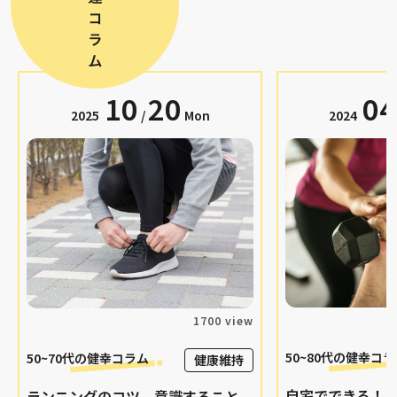
10
20
04
2025
/
Mon
2024
1700 view
50~80代の
健幸コラ
50~70代の
健幸コラム
健康維持
自宅でできる！
ランニングのコツ。意識すること、