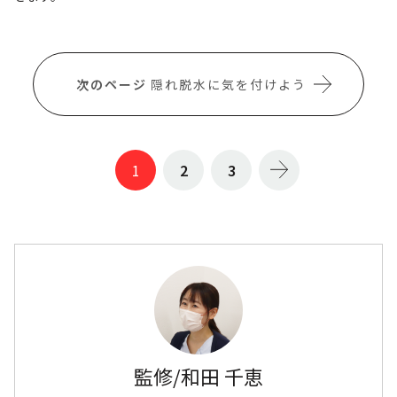
隠れ脱水に気を付けよう
1
2
3
監修/和田 千恵